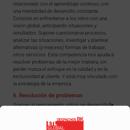
relacionado con el aprendizaje continuo, con
una mentalidad de desarrollo constante.
Consiste en enfrentarse a los retos con una
visión global, anticipando situaciones y
resultados. Supone cuestionarse procesos,
analizar las situaciones, investigar y plantear
alternativas (y mejores) formas de trabajar,
otros servicios. Esta competencia nos ayuda a
resolver problemas de la mejor manera, sin
perder nunca el enfoque en la calidad y en la
exclusividad al cliente. Y está muy vinculado con
la estrategia de la empresa.
6. Resolución de problemas
Gracias al pensamiento crítico se desarrolla
la
resolución
y orientación hacia el resultado, que
responde a la puesta en marcha de diferentes
formas de actuar y proceder frente a