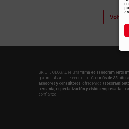
co
pu
en
Volver 
BK ETL GLOBAL es una
firma de asesoramiento in
que impulsan su crecimiento. Con
más de 35 años 
asesores y consultores
, ofrecemos
asesoramiento j
cercanía, especialización y visión empresarial
par
confianza.