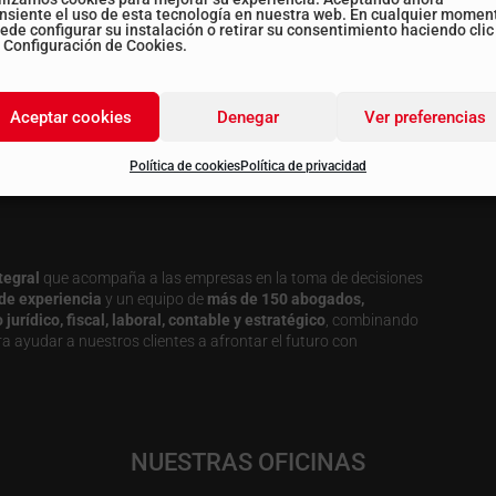
nsiente el uso de esta tecnología en nuestra web. En cualquier momen
ede configurar su instalación o retirar su consentimiento haciendo clic
 Configuración de Cookies.
a todos los post
Aceptar cookies
Denegar
Ver preferencias
Política de cookies
Política de privacidad
tegral
que acompaña a las empresas en la toma de decisiones
de experiencia
y un equipo de
más de 150 abogados,
urídico, fiscal, laboral, contable y estratégico
, combinando
a ayudar a nuestros clientes a afrontar el futuro con
NUESTRAS OFICINAS