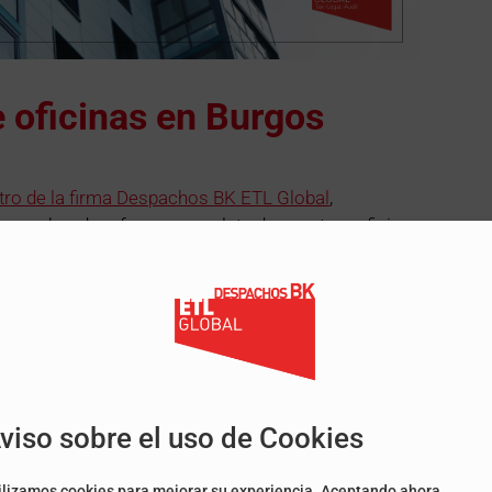
 oficinas en Burgos
ntro de la firma Despachos BK ETL Global
,
na obra de reforma completa de nuestras oficinas
º 6.
sta para todo el 2022, nos trasladaremos físicamente
Calle Vitoria nº 17, piso 3º
(Edificio Edinco), donde
, nos volverán a encontrar en nuestras actuales
erfectamente adaptadas a la unión de las tres
viso sobre el uso de Cookies
l y humano de toda la ciudad, para poder resolver
 ámbitos laboral, fiscal y legal y de negocio.
ilizamos cookies para mejorar su experiencia. Aceptando ahora