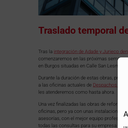
Traslado temporal de
Tras la
integración de Adade y Jurieco de
comenzaremos en las próximas semanas u
en Burgos situadas en Calle San Lesmes n
Durante la duración de estas obras, previ
a las oficinas actuales de
Despachos BK en 
les atenderemos como hasta ahora.
Una vez finalizadas las obras de reformas
oficinas, pero ya con unas instalaciones p
A
asesorías, con el mejor equipo profesiona
todas las consultas para su empresa en los
Ut