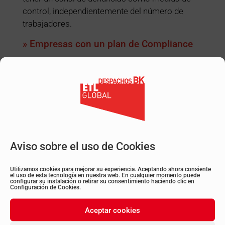
control, independientemente del número de
trabajadores.
» Empresas con un plan de Compliance
Todas las empresas con un plan de Compliance
están obligadas a contar con un canal de
denuncias como medida de control,
independientemente del número de
trabajadores.
La nueva normativa la establece la Directiva del
Parlamento Europeo, aprobada el 23 de octubre
Aviso sobre el uso de Cookies
de 2019, relativa a la protección de las personas
que informen sobre infracciones del Derecho de
Utilizamos cookies para mejorar su experiencia. Aceptando ahora consiente
el uso de esta tecnología en nuestra web. En cualquier momento puede
la Unión Europea.
configurar su instalación o retirar su consentimiento haciendo clic en
Configuración de Cookies.
¿Hasta cuándo hay tiempo de
Aceptar cookies
adaptarse a la nueva normativa?